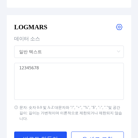
CODE 39
CODE 39 Extended
LOGMARS
CODE 39 Mod 43
데이터 소스
CODE 93
Codabar
Interleaved 2 of 5
Standard 2 of 5
문자: 숫자 0-9 및 A-Z 대문자와 "/", "+", "%", "$", "-", "."및 공간
길이: 길이는 가변적이며 이론적으로 제한되거나 제한되지 않습
MSI Plessey (MSI Mod 10)
니다.
Pharmacode