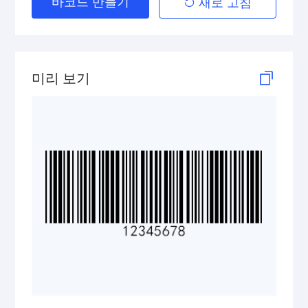
바코드 만들기
새로 고침
Telepen
GS1-128 (UCC/EAN-128)
미리 보기
LOGMARS
EAN/UPC
Postal Codes
ISBN Codes
GS1 DataBar