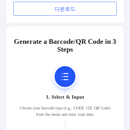
Medical Device Codes
다운로드
2D Codes
GS1 2D Codes
Generate a Barcode/QR Code in 3
Steps
1. Select & Input
Choose your barcode type (e.g., CODE 128, QR Code)
from the menu and enter your data.