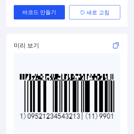
바코드 만들기
새로 고침
GS1 DataBar Stacked Composite
GS1 DataBar Stacked Omnidirectional
GS1 DataBar Stacked Omnidirectional Composite
미리 보기
GS1 DataBar Truncated
GS1 DataBar Truncated Composite
Medical Device Codes
2D Codes
GS1 2D Codes