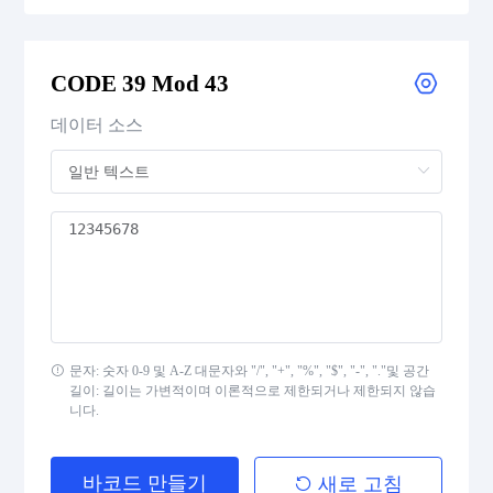
CODE 39
CODE 39 Extended
CODE 39 Mod 43
CODE 39 Mod 43
데이터 소스
CODE 93
Codabar
Interleaved 2 of 5
Standard 2 of 5
문자: 숫자 0-9 및 A-Z 대문자와 "/", "+", "%", "$", "-", "."및 공간
길이: 길이는 가변적이며 이론적으로 제한되거나 제한되지 않습
MSI Plessey (MSI Mod 10)
니다.
Pharmacode
바코드 만들기
새로 고침