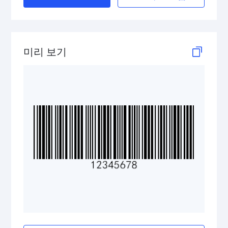
Telepen
GS1-128 (UCC/EAN-128)
미리 보기
LOGMARS
EAN/UPC
Postal Codes
ISBN Codes
GS1 DataBar
Medical Device Codes