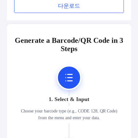
다운로드
2D Codes
GS1 2D Codes
Generate a Barcode/QR Code in 3
Steps
1. Select & Input
Choose your barcode type (e.g., CODE 128, QR Code)
from the menu and enter your data.