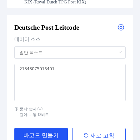
KIX (Royal Dutch TPG Post KIX)
Royal Mail 4-State Customer Code
Deutsche Post Leitcode
Japan Post 4-State Customer Code
데이터 소스
AusPost 4-State Customer Code
Deutsche Post Identcode
Deutsche Post Leitcode
USPS Intelligent Mail Barcode
문자: 숫자 0-9
USPS PLANET
길이: 보통 13비트
USPS POSTNET
바코드 만들기
새로 고침