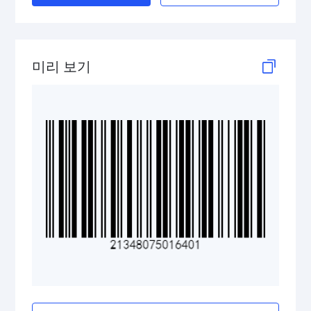
ISBN Codes
GS1 DataBar
미리 보기
Medical Device Codes
2D Codes
GS1 2D Codes