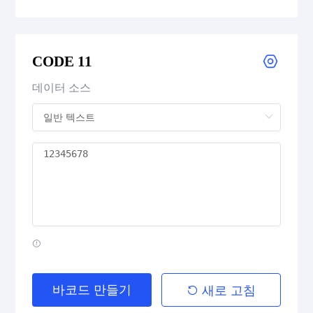
CODE 39
CODE 39 Extended
CODE 11
CODE 39 Mod 43
데이터 소스
CODE 93
Codabar
Interleaved 2 of 5
Standard 2 of 5
MSI Plessey (MSI Mod 10)
바코드 만들기
새로 고침
Pharmacode