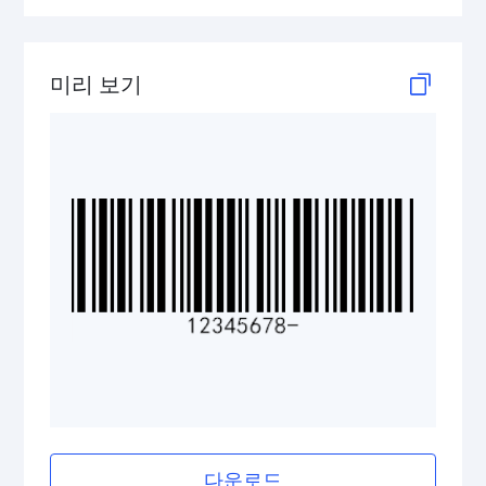
Telepen
미리 보기
GS1-128 (UCC/EAN-128)
LOGMARS
EAN/UPC
Postal Codes
ISBN Codes
GS1 DataBar
다운로드