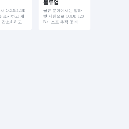
물류업
 CODE128B
물류 분야에서는 알파
을 표시하고 재
벳 지원으로 CODE 128
 간소화하고
B가 소포 추적 및 배송
데 사용된다.
에 널리 사용됩니다.각
에는 고유한 CO
패키지에는 고유한 CO
B 바코드가 표시
DE128B 바코드가 있어
 비용, 생산 날
패키지 관리의 정확성
효 기간 등 중요
과 효율성이 향상됩니
 사항을 신속하
다.또한 CODE128B 바
할 수 있습니다.
코드를 빠르게 스캔하
 창고 물류, 판
면 소포의 원산지, 목적
세스 및 인벤토
지, 무게, 크기 등 중요
라지고 소매 작
한 세부 사항을 표시할
세스가 향상됩
수 있어 물류 성능과 고
객 서비스를 향상시킬
수 있다.