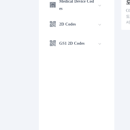
Medical Device Cod
es
C
도
서
2D Codes
을
는
한
GS1 2D Codes
및
스
에
원
있
등
상
가
을
혜