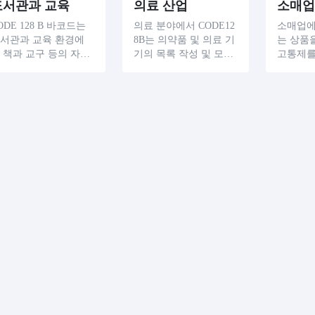
도서관과 교육
의료 산업
소매업
ODE 128 B 바코드는
의료 분야에서 CODE12
소매업에서
서관과 교육 환경에
8B는 의약품 및 의료 기
는 상품
 책과 교구 등의 자원
기의 목록 작성 및 모니
고통제를
 관리하는 데 사용되
터링에 도움이됩니다.
보완하는
 주요 바코드다.이러
각 의약품 및 장비는 고
각 제품
 바코드는 출판 일자
유한 CODE128B 바코드
DE128
 저자를 포함한 리소
를 사용하여 관리 작업
되어 있어
에 대한 중요한 정보
을 최적화합니다.이러
짜 및 유
 즉시 액세스하여 후
한 바코드를 스캔하면
한 세부
자의 연구를 도울 수
제조 일자 및 유효 기간,
게 전달
습니다.도서관원들도
사용 설명서 등과 같은
이를 통해
록, 대출, 반품 등 일
포괄적인 데이터를 생
매 프로
적인 임무에 박차를
성하여 의료 제공자가
리가 빨
해 기관의 운영 효율
신속하게 정보에 액세
업 프로
 높일 수 있기 때문에
스하고 의료 서비스를
니다.
택을 보고 있다.
강화할 수 있습니다.