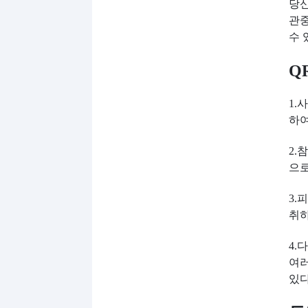
당신
관중
수 
Q
1.
하여
2.
으로
3.
취하
4.
여러
있다