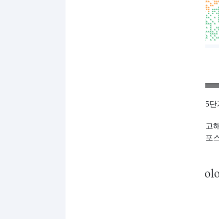
5단
고해
포스