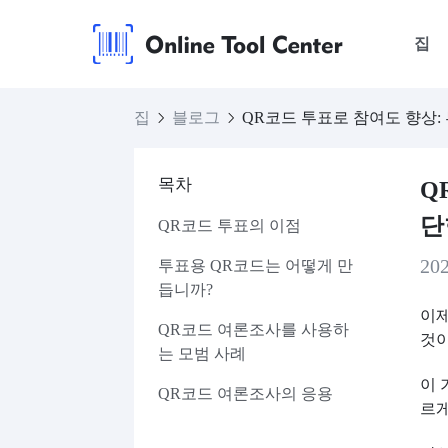
집
집
블로그
QR코드 투표로 참여도 향상:
목차
Q
단
QR코드 투표의 이점
20
투표용 QR코드는 어떻게 만
듭니까?
이제
QR코드 여론조사를 사용하
것이
는 모범 사례
이 
QR코드 여론조사의 응용
르게