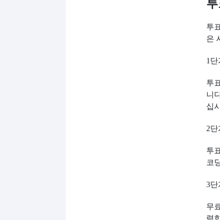
투
투표
은 
1단
투표
니다
십시
2단
투표
코
3단
무료
력합