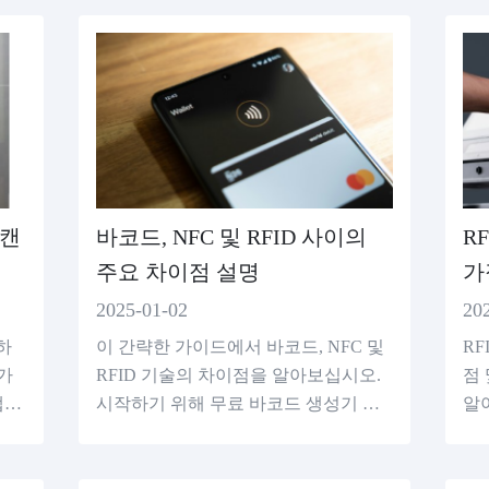
시오.
스캔
바코드, NFC 및 RFID 사이의
R
주요 차이점 설명
가
2025-01-02
20
캔하
이 간략한 가이드에서 바코드, NFC 및
RF
가
RFID 기술의 차이점을 알아보십시오.
점
앱을
시작하기 위해 무료 바코드 생성기 도
알
.
구를 탐험하십시오!
온
제
보