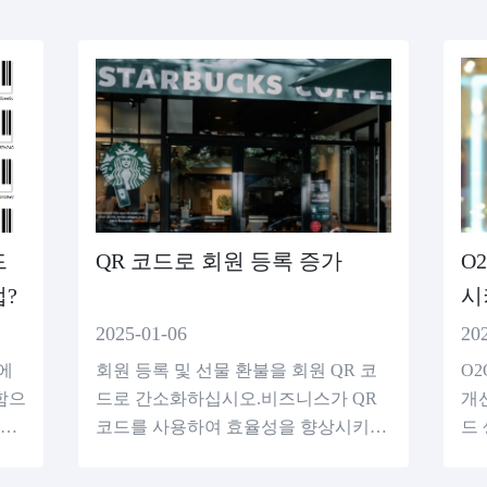
드
QR 코드로 회원 등록 증가
O
?
시
2025-01-06
20
에
회원 등록 및 선물 환불을 회원 QR 코
O
함으
드로 간소화하십시오.비즈니스가 QR
개
 있
코드를 사용하여 효율성을 향상시키고
드
충성도를 높이고 QR 코드 생성기를 무
데
료로 사용할 수 있는 방법을 알아보십
있