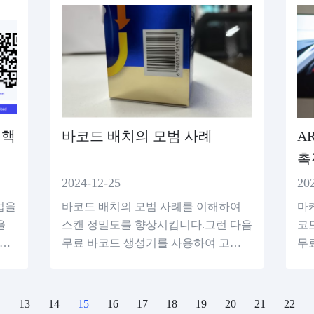
 핵
바코드 배치의 모범 사례
A
촉
2024-12-25
20
법을
바코드 배치의 모범 사례를 이해하여
마케
을
스캔 정밀도를 향상시킵니다.그런 다음
코
성기
무료 바코드 생성기를 사용하여 고품질
무
QR
의 바코드를 만듭니다.
성
13
14
15
16
17
18
19
20
21
22