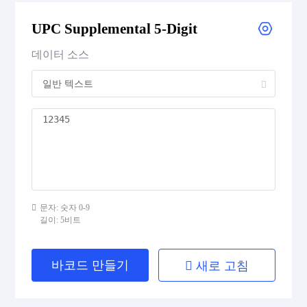
UPC Supplemental 5-Digit
UPC Supplemental 2-Digit
데이터 소스
UPC Supplemental 5-Digit
Postal Codes
ISBN Codes
GS1 DataBar
문자: 숫자 0-9
길이: 5비트
Medical Device Codes
바코드 만들기
새로 고침
2D Codes